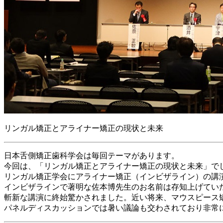
リンガル矯正とアライナー矯正の現状と未来
日本舌側矯正歯科学会は毎回テーマがあります。
今回は、「リンガル矯正とアライナー矯正の現状と未来」で
リンガル矯正学会にアライナー矯正（インビザライン）の講
インビザラインで著明な佐本博先生のお名前は存知上げてい
斬新な講演に終始驚かされました。近い将来、マウスピース
パネルディスカッションでは暑い議論も交わされており非常