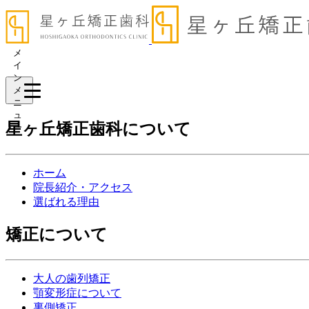
メ
イ
ン
メ
ニ
ュ
星ヶ丘矯正歯科について
ー
ホーム
院長紹介・アクセス
選ばれる理由
矯正について
大人の歯列矯正
顎変形症について
裏側矯正