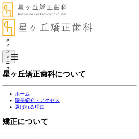
メ
イ
ン
メ
ニ
ュ
星ヶ丘矯正歯科について
ー
ホーム
院長紹介・アクセス
選ばれる理由
矯正について