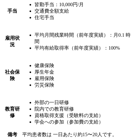
皆勤手当：10,000円/月
手当
交通費全額支給
住宅手当
平均月間残業時間（前年度実績）：月0.1 時
雇用状
間
況
平均有給取得率（前年度実績）：100%
健康保険
社会保
厚生年金
険
雇用保険
労災保険
外部の一日研修
教育研
院内での教育研修
修
資格取得支援（受験料の支給）
学会への参加（参加費の支給）
備考
平均患者数は 一日あたり約15〜20人です。