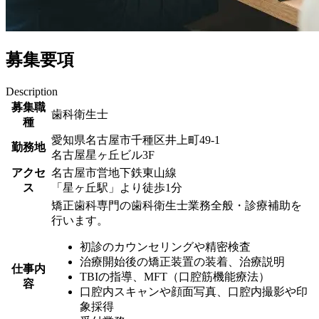
募集要項
Description
募集職
歯科衛生士
種
愛知県名古屋市千種区井上町49-1
勤務地
名古屋星ヶ丘ビル3F
アクセ
名古屋市営地下鉄東山線
ス
「星ヶ丘駅」より徒歩1分
矯正歯科専門の歯科衛生士業務全般・診療補助を
行います。
初診のカウンセリングや精密検査
治療開始後の矯正装置の装着、治療説明
仕事内
TBIの指導、MFT（口腔筋機能療法）
容
口腔内スキャンや顔面写真、口腔内撮影や印
象採得