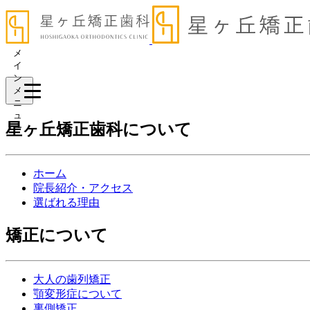
メ
イ
ン
メ
ニ
ュ
星ヶ丘矯正歯科について
ー
ホーム
院長紹介・アクセス
選ばれる理由
矯正について
大人の歯列矯正
顎変形症について
裏側矯正