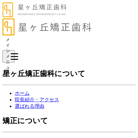
メ
イ
ン
メ
ニ
ュ
星ヶ丘矯正歯科について
ー
ホーム
院長紹介・アクセス
選ばれる理由
矯正について